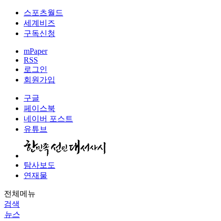
스포츠월드
세계비즈
구독신청
mPaper
RSS
로그인
회원가입
구글
페이스북
네이버 포스트
유튜브
탐사보도
연재물
전체메뉴
검색
뉴스