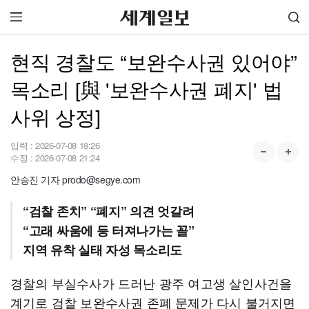
현직 경찰도 “보완수사권 있어야”
목소리 [與 '보완수사권 폐지' 법
사위 상정]
입력 :
2026-07-08 18:26
수정 :
2026-07-08 21:24
안승진 기자 prodo@segye.com
“검찰 존치” “폐지” 의견 엇갈려
“고래 싸움에 등 터져나가는 꼴”
지역 유착 실태 자성 목소리도
경찰의 부실수사가 드러난 광주 여고생 살인사건을
계기로 검찰 보완수사권 존폐 문제가 다시 불거지면