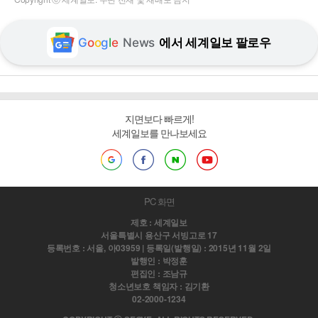
G
o
o
g
l
e
News
에서 세계일보 팔로우
지면보다 빠르게!
세계일보를 만나보세요
PC 화면
제호 : 세계일보
서울특별시 용산구 서빙고로 17
등록번호 : 서울, 아03959 | 등록일(발행일) : 2015년 11월 2일
발행인 : 박정훈
편집인 : 조남규
청소년보호 책임자 : 김기환
02-2000-1234