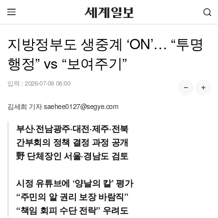
지방정부도 생중계 ‘ON’… “투명
행정” vs “보여주기”
입력 :
2026-07-09 06:00
김세희 기자 saehee0127@segye.com
부산·전남광주·대전·제주·전북
간부회의 정책 결정 과정 공개
野 단체장인 서울·경남도 검토
시정 유튜브에 ‘양날의 칼’ 평가
“주민의 알 권리 보장 바람직”
“책임 회피 수단 전락” 우려도