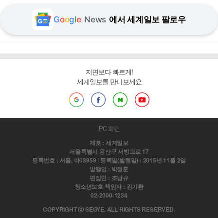
G
o
o
g
l
e
News
에서 세계일보 팔로우
지면보다 빠르게!
세계일보를 만나보세요
PC 화면
제호 : 세계일보
서울특별시 용산구 서빙고로 17
등록번호 : 서울, 아03959 | 등록일(발행일) : 2015년 11월 2일
발행인 : 박정훈
편집인 : 조남규
청소년보호 책임자 : 김기환
02-2000-1234
COPYRIGHT ⓒ SEGYE. ALL RIGHTS RESERVED.