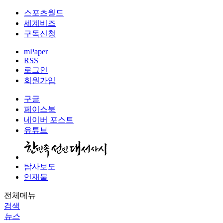
스포츠월드
세계비즈
구독신청
mPaper
RSS
로그인
회원가입
구글
페이스북
네이버 포스트
유튜브
탐사보도
연재물
전체메뉴
검색
뉴스