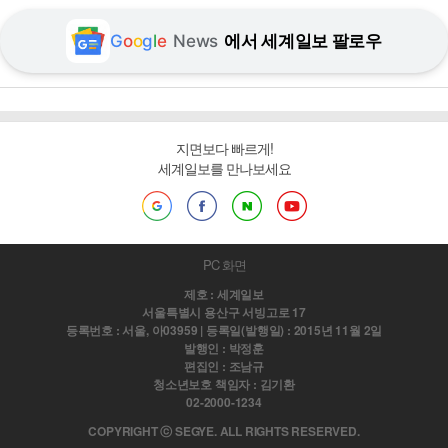
G
o
o
g
l
e
News
에서 세계일보 팔로우
지면보다 빠르게!
세계일보를 만나보세요
PC 화면
제호 : 세계일보
서울특별시 용산구 서빙고로 17
등록번호 : 서울, 아03959 | 등록일(발행일) : 2015년 11월 2일
발행인 : 박정훈
편집인 : 조남규
청소년보호 책임자 : 김기환
02-2000-1234
COPYRIGHT ⓒ SEGYE. ALL RIGHTS RESERVED.