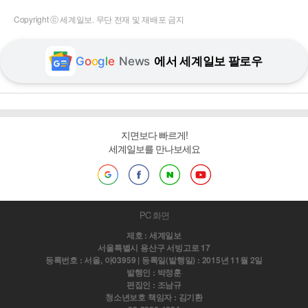
Copyright ⓒ 세계일보. 무단 전재 및 재배포 금지
G
o
o
g
l
e
News
에서 세계일보 팔로우
지면보다 빠르게!
세계일보를 만나보세요
PC 화면
제호 : 세계일보
서울특별시 용산구 서빙고로 17
등록번호 : 서울, 아03959 | 등록일(발행일) : 2015년 11월 2일
발행인 : 박정훈
편집인 : 조남규
청소년보호 책임자 : 김기환