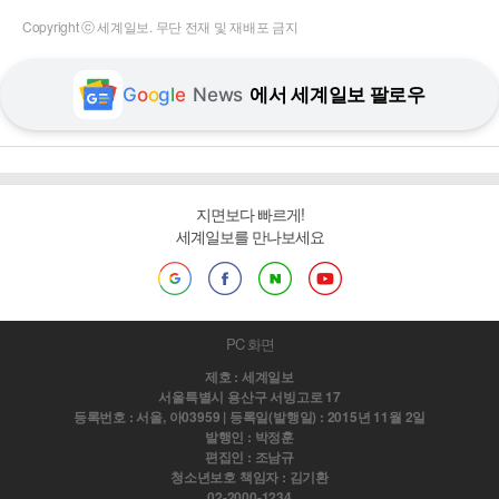
Copyright ⓒ 세계일보. 무단 전재 및 재배포 금지
G
o
o
g
l
e
News
에서 세계일보 팔로우
지면보다 빠르게!
세계일보를 만나보세요
PC 화면
제호 : 세계일보
서울특별시 용산구 서빙고로 17
등록번호 : 서울, 아03959 | 등록일(발행일) : 2015년 11월 2일
발행인 : 박정훈
편집인 : 조남규
청소년보호 책임자 : 김기환
02-2000-1234