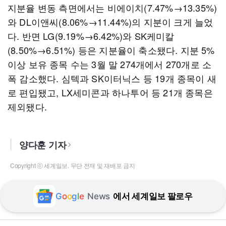
지분율 변동 측면에서는 비에이치(7.47%→13.35%)
와 DL이앤씨(8.06%→11.44%)의 지분이 크게 늘었
다. 반면 LG(9.19%→6.42%)와 SK케미칼
(8.50%→6.51%) 등은 지분율이 축소됐다. 지분 5%
이상 보유 종목 수는 3월 말 274개에서 270개로 소
폭 감소했다. 심텍과 SK이터닉스 등 19개 종목이 새
로 편입됐고, LX세미콘과 하나투어 등 21개 종목은
제외됐다.
양다훈 기자
Copyright ⓒ 세계일보. 무단 전재 및 재배포 금지
G
o
o
g
l
e
News
에서 세계일보 팔로우