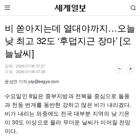
비 쏟아지는데 열대야까지…오늘
낮 최고 32도 ‘후덥지근 장마’ [오
늘날씨]
입력 :
2026-07-08 07:27
수정 :
2026-07-08 07:38
윤성연 기자 ysy@segye.com
수요일인 8일은 중부지방과 전북을 중심으로 돌풍
과 천둥·번개를 동반한 강하고 많은 비가 내리겠다.
비가 내리는 와중에도 전국 대부분 지역의 낮 기온
이 30도 이상으로 올라 무더운 날씨가 이어질 전망
이다.