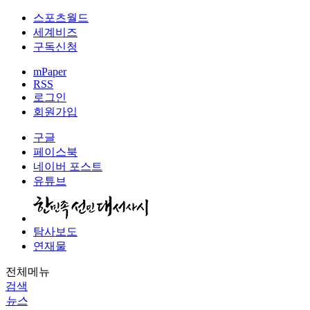
스포츠월드
세계비즈
구독신청
mPaper
RSS
로그인
회원가입
구글
페이스북
네이버 포스트
유튜브
탐사보도
연재물
전체메뉴
검색
뉴스