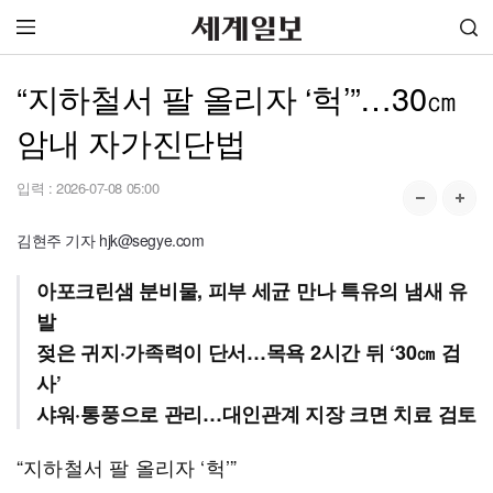
“지하철서 팔 올리자 ‘헉’”…30㎝
암내 자가진단법
입력 :
2026-07-08 05:00
김현주 기자 hjk@segye.com
아포크린샘 분비물, 피부 세균 만나 특유의 냄새 유
발
젖은 귀지·가족력이 단서…목욕 2시간 뒤 ‘30㎝ 검
사’
샤워·통풍으로 관리…대인관계 지장 크면 치료 검토
“지하철서 팔 올리자 ‘헉’”