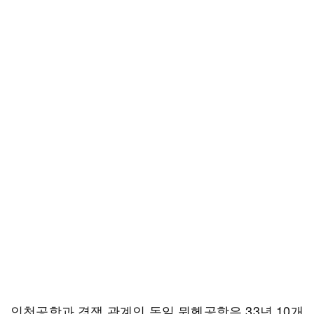
인천공항과 경쟁 관계인 독일 뮌헨공항은 33년 10개