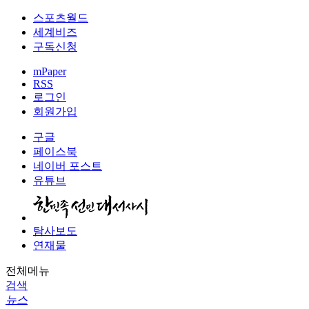
스포츠월드
세계비즈
구독신청
mPaper
RSS
로그인
회원가입
구글
페이스북
네이버 포스트
유튜브
탐사보도
연재물
전체메뉴
검색
뉴스