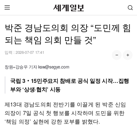
박준 경남도의회 의장 “도민께 힘
되는 책임 의회 만들 것”
입력 :
2026-07-07 17:41
창원=강승우 기자 ksw@segye.com
국립 3‧15민주묘지 참배로 공식 일정 시작…집행
부와 ‘상생·협치’ 시동
제13대 경남도의회 전반기를 이끌게 된 박준 신임
의장이 7일 공식 첫 행보를 시작하며 도민을 위한
‘책임 의정’ 실현에 강한 포부를 밝혔다.