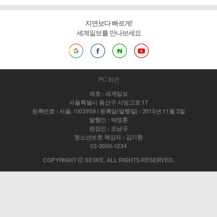
지면보다 빠르게!
세계일보를 만나보세요
PC 화면
제호 : 세계일보
서울특별시 용산구 서빙고로 17
등록번호 : 서울, 아03959 | 등록일(발행일) : 2015년 11월 2일
발행인 : 박정훈
편집인 : 조남규
청소년보호 책임자 : 김기환
02-2000-1234
COPYRIGHT ⓒ SEGYE. ALL RIGHTS RESERVED.