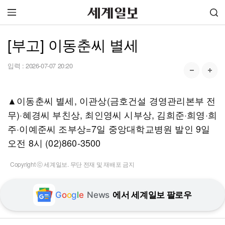
[부고] 이동춘씨 별세
입력 :
2026-07-07 20:20
▲이동춘씨 별세, 이관상(금호건설 경영관리본부 전
무)·혜경씨 부친상, 최인영씨 시부상, 김희준·희영·희
주·이예준씨 조부상=7일 중앙대학교병원 발인 9일
오전 8시 (02)860-3500
Copyright ⓒ 세계일보. 무단 전재 및 재배포 금지
G
o
o
g
l
e
News
에서 세계일보 팔로우