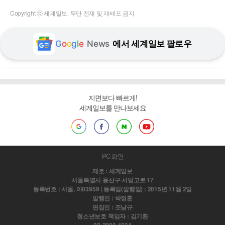
Copyright ⓒ 세계일보. 무단 전재 및 재배포 금지
G
o
o
g
l
e
News
에서 세계일보 팔로우
지면보다 빠르게!
세계일보를 만나보세요
PC 화면
제호 : 세계일보
서울특별시 용산구 서빙고로 17
등록번호 : 서울, 아03959 | 등록일(발행일) : 2015년 11월 2일
발행인 : 박정훈
편집인 : 조남규
청소년보호 책임자 : 김기환