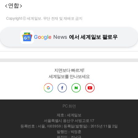
<연합>
Copyright ⓒ 세계일보. 무단 전재 및 재배포 금지
G
o
o
g
l
e
News
에서 세계일보 팔로우
지면보다 빠르게!
세계일보를 만나보세요
PC 화면
제호 : 세계일보
서울특별시 용산구 서빙고로 17
등록번호 : 서울, 아03959 | 등록일(발행일) : 2015년 11월 2일
발행인 : 박정훈
편집인 : 조남규