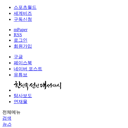
스포츠월드
세계비즈
구독신청
mPaper
RSS
로그인
회원가입
구글
페이스북
네이버 포스트
유튜브
탐사보도
연재물
전체메뉴
검색
뉴스