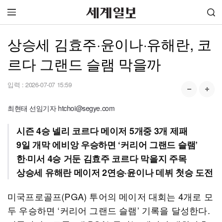
상승세 김효주·윤이나·유해란, 코
르다 그랜드 슬램 막을까
입력 :
2026-07-07 15:59
최현태 선임기자 htchoi@segye.com
시즌 4승 넬리 코르다 메이저 5개중 3개 제패
9일 개막 에비앙 우승하면 ‘커리어 그랜드 슬램’
한·미서 4승 거둔 김효주 코르다 막을지 주목
상승세 유해란 메이저 2연승·윤이나 데뷔 첫승 도전
미국프로골프(PGA) 투어의 메이저 대회는 4개로 모
두 우승하면 ‘커리어 그랜드 슬램’ 기록을 달성한다.