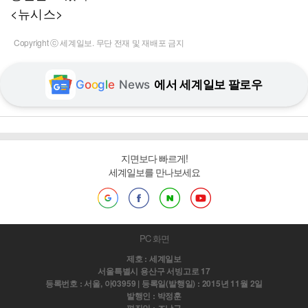
<뉴시스>
Copyright ⓒ 세계일보. 무단 전재 및 재배포 금지
G
o
o
g
l
e
News
에서 세계일보 팔로우
지면보다 빠르게!
세계일보를 만나보세요
PC 화면
제호 : 세계일보
서울특별시 용산구 서빙고로 17
등록번호 : 서울, 아03959 | 등록일(발행일) : 2015년 11월 2일
발행인 : 박정훈