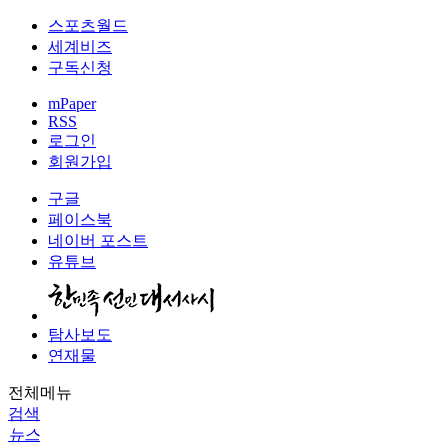
스포츠월드
세계비즈
구독신청
mPaper
RSS
로그인
회원가입
구글
페이스북
네이버 포스트
유튜브
탐사보도
연재물
전체메뉴
검색
뉴스