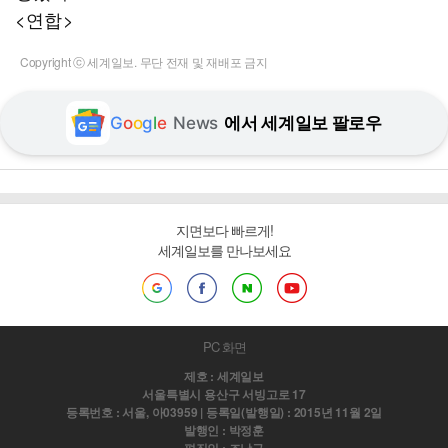
<연합>
Copyright ⓒ 세계일보. 무단 전재 및 재배포 금지
G
o
o
g
l
e
News
에서 세계일보 팔로우
지면보다 빠르게!
세계일보를 만나보세요
PC 화면
제호 : 세계일보
서울특별시 용산구 서빙고로 17
등록번호 : 서울, 아03959 | 등록일(발행일) : 2015년 11월 2일
발행인 : 박정훈