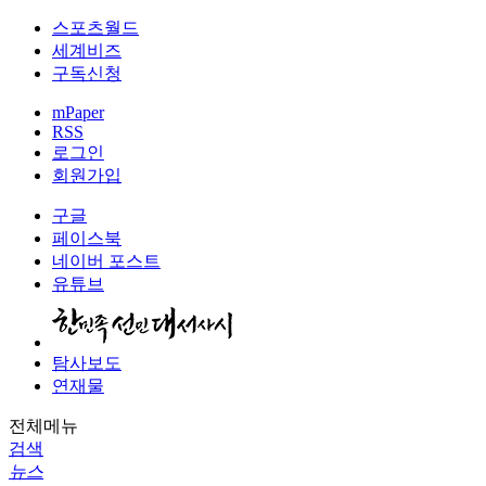
스포츠월드
세계비즈
구독신청
mPaper
RSS
로그인
회원가입
구글
페이스북
네이버 포스트
유튜브
탐사보도
연재물
전체메뉴
검색
뉴스