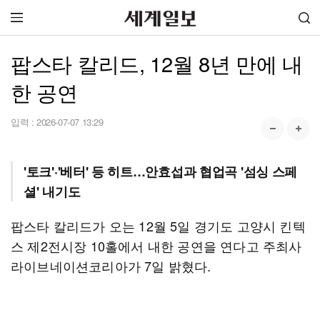
팝스타 칼리드, 12월 8년 만에 내
한 공연
입력 :
2026-07-07 13:29
'토크'·'베터' 등 히트…안효섭과 협업곡 '섬싱 스페
셜' 내기도
팝스타 칼리드가 오는 12월 5일 경기도 고양시 킨텍
스 제2전시장 10홀에서 내한 공연을 연다고 주최사
라이브네이션코리아가 7일 밝혔다.