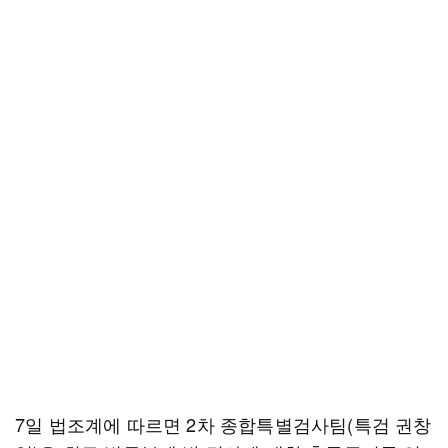
7일 법조계에 따르면 2차 종합특별검사팀(특검 권창