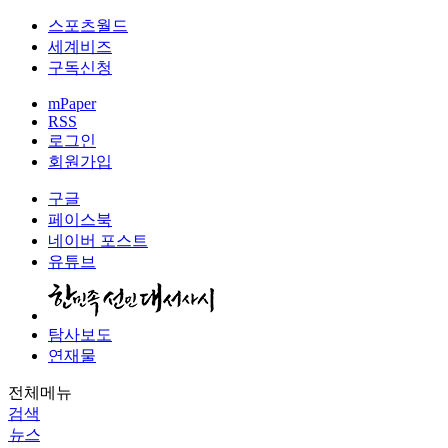
스포츠월드
세계비즈
구독신청
mPaper
RSS
로그인
회원가입
구글
페이스북
네이버 포스트
유튜브
탐사보도
연재물
전체메뉴
검색
뉴스