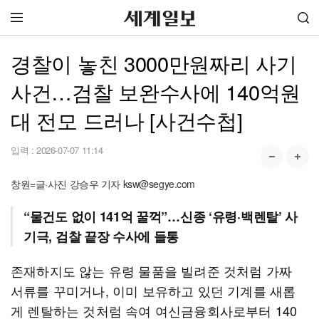
경찰이 놓친 3000만원짜리 사기
사건…검찰 보완수사에 140억원
대 전모 드러나 [사건수첩]
입력 :
2026-07-07 11:14
창원=글·사진 강승우 기자 ksw@segye.com
“물건도 없이 141억 꿀꺽”…신종 ‘유령·백렌탈’ 사
기극, 검찰 끝장 수사에 들통
존재하지도 않는 유령 물품을 빌려준 것처럼 가짜
서류를 꾸미거나, 이미 보유하고 있던 기계를 새롭
게 렌탈하는 것처럼 속여 여신금융회사로부터 140