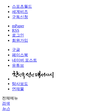
스포츠월드
세계비즈
구독신청
mPaper
RSS
로그인
회원가입
구글
페이스북
네이버 포스트
유튜브
탐사보도
연재물
전체메뉴
검색
뉴스