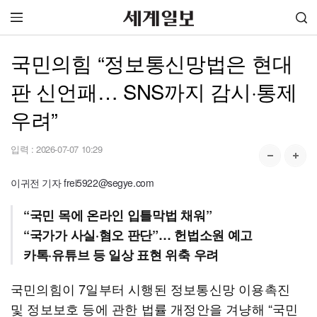
국민의힘 “정보통신망법은 현대
판 신언패… SNS까지 감시·통제
우려”
입력 :
2026-07-07 10:29
이귀전 기자 frei5922@segye.com
“국민 목에 온라인 입틀막법 채워”
“국가가 사실·혐오 판단”… 헌법소원 예고
카톡·유튜브 등 일상 표현 위축 우려
국민의힘이 7일부터 시행된 정보통신망 이용촉진
및 정보보호 등에 관한 법률 개정안을 겨냥해 “국민