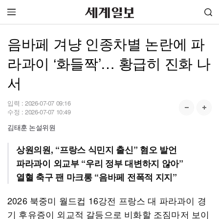
음바페 겨냥 인종차별 논란에 파
라과이 ‘화들짝’… 황급히 진화 나
서
입력 :
2026-07-07 09:16
수정 :
2026-07-07 10:49
김태훈 논설위원
상원의원, “프랑스 식민지 출신” 혐오 발언
파라과이 외교부 “우리 정부 대변하지 않아”
열혈 축구 팬 마크롱 “음바페 전폭적 지지”
2026 북중미 월드컵 16강전 프랑스 대 파라과이 경
기 후유증이 외교적 갈등으로 비화할 조짐마저 보이