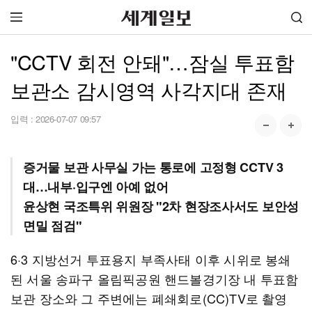
"CCTV 회전 안돼"…잠실 투표함
보관소 감시영역 사각지대 존재
입력 :
2026-07-07 09:57
증거물 보관 사무실 가는 통로에 고정형 CCTV 3
대…내부·입구엔 아예 없어
윤상현 국조특위 위원장 "2차 현장조사서도 보안성
면밀 점검"
6·3 지방선거 투표용지 부족사태 이후 시위로 봉쇄
된 서울 송파구 올림픽공원 핸드볼경기장 내 투표함
보관 장소와 그 주변에는 폐쇄회로(CC)TV로 촬영