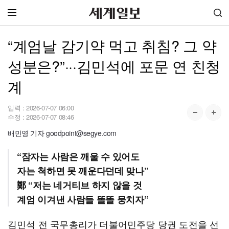
“계엄날 감기약 먹고 취침? 그 약
성분은?”···김민석에 포문 연 친청
계
입력 :
2026-07-07 06:00
수정 :
2026-07-07 08:46
배민영 기자 goodpoint@segye.com
“잠자는 사람은 깨울 수 있어도
자는 척하면 못 깨운다던데 맞나”
鄭 “저는 네거티브 하지 않을 것
계엄 이겨낸 사람들 똘똘 뭉치자”
김민석 전 국무총리가 더불어민주당 당권 도전을 선