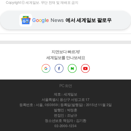
Copyright ⓒ 세계일보. 무단 전재 및 재배포 금지
G
o
o
g
l
e
News
에서 세계일보 팔로우
지면보다 빠르게!
세계일보를 만나보세요
PC 화면
제호 : 세계일보
서울특별시 용산구 서빙고로 17
등록번호 : 서울, 아03959 | 등록일(발행일) : 2015년 11월 2일
발행인 : 박정훈
편집인 : 조남규
청소년보호 책임자 : 김기환
02-2000-1234