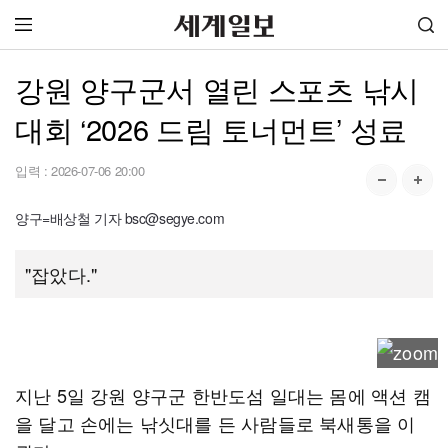
강원 양구군서 열린 스포츠 낚시
대회 ‘2026 드림 토너먼트’ 성료
입력 :
2026-07-06 20:00
양구=배상철 기자 bsc@segye.com
"잡았다."
지난 5일 강원 양구군 한반도섬 일대는 몸에 액션 캠
을 달고 손에는 낚싯대를 든 사람들로 북새통을 이