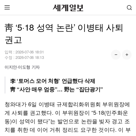
靑 ‘5·18 성역 논란’ 이병태 사퇴
권고
입력 :
2026-07-06 18:01
수정 :
2026-07-06 18:13
이지안·이도형 기자
李 ‘토머스 모어 처형’ 언급했다 삭제
靑 “사안 매우 엄중”… 野는 “집단광기”
청와대가 6일 이병태 규제합리화위원회 부위원장에
게 사퇴를 권고했다. 이 부위원장이 “5·18(민주화운
동)이 성역이 됐다”는 발언으로 논란을 빚자 경고 조
치를 취한 데 이어 거취 정리도 요구한 것이다. 이 부