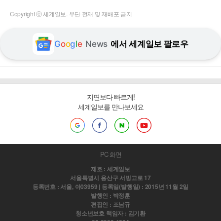
Copyright ⓒ 세계일보. 무단 전재 및 재배포 금지
G
o
o
g
l
e
News
에서 세계일보 팔로우
지면보다 빠르게!
세계일보를 만나보세요
PC 화면
제호 : 세계일보
서울특별시 용산구 서빙고로 17
등록번호 : 서울, 아03959 | 등록일(발행일) : 2015년 11월 2일
발행인 : 박정훈
편집인 : 조남규
청소년보호 책임자 : 김기환