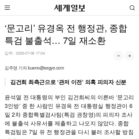
‘문고리’ 유경옥 전 행정관, 종합
특검 불출석… 7일 재소환
입력 :
2026-07-06 17:04
김주영 기자 bueno@segye.com
김건희 최측근으로 ‘관저 이전’ 의혹 피의자 신분
윤석열 전 대통령의 부인 김건희씨의 이른바 ‘문고리
3인방’ 중 한 사람인 유경옥 전 대통령실 행정관이 6
일 2차 종합특별검사팀(특검 권창영)의 피의자 조사
에 불출석 사유서를 제출하고 나오지 않았다. 종합
특검팀은 7일 유 전 행정관을 다시 불러 조사할 방침