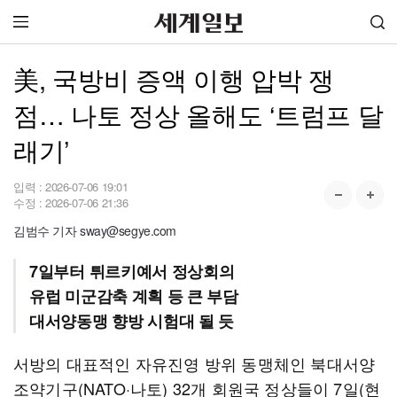
美, 국방비 증액 이행 압박 쟁
점… 나토 정상 올해도 ‘트럼프 달
래기’
입력 :
2026-07-06 19:01
수정 :
2026-07-06 21:36
김범수 기자 sway@segye.com
7일부터 튀르키예서 정상회의
유럽 미군감축 계획 등 큰 부담
대서양동맹 향방 시험대 될 듯
서방의 대표적인 자유진영 방위 동맹체인 북대서양
조약기구(NATO·나토) 32개 회원국 정상들이 7일(현