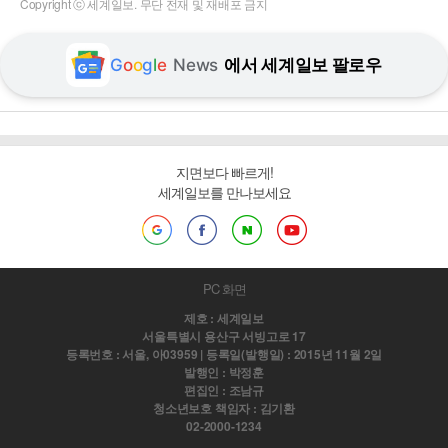
Copyright ⓒ 세계일보. 무단 전재 및 재배포 금지
G
o
o
g
l
e
News
에서 세계일보 팔로우
지면보다 빠르게!
세계일보를 만나보세요
PC 화면
제호 : 세계일보
서울특별시 용산구 서빙고로 17
등록번호 : 서울, 아03959 | 등록일(발행일) : 2015년 11월 2일
발행인 : 박정훈
편집인 : 조남규
청소년보호 책임자 : 김기환
02-2000-1234