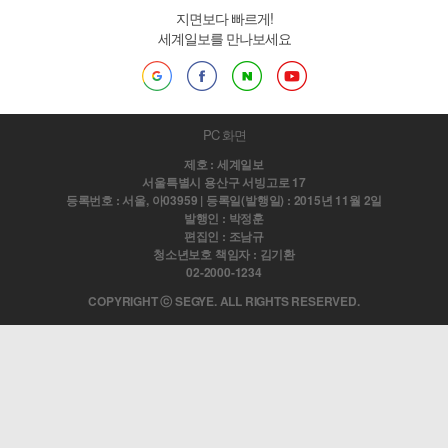
지면보다 빠르게!
세계일보를 만나보세요
PC 화면
제호 : 세계일보
서울특별시 용산구 서빙고로 17
등록번호 : 서울, 아03959 | 등록일(발행일) : 2015년 11월 2일
발행인 : 박정훈
편집인 : 조남규
청소년보호 책임자 : 김기환
02-2000-1234
COPYRIGHT ⓒ SEGYE. ALL RIGHTS RESERVED.