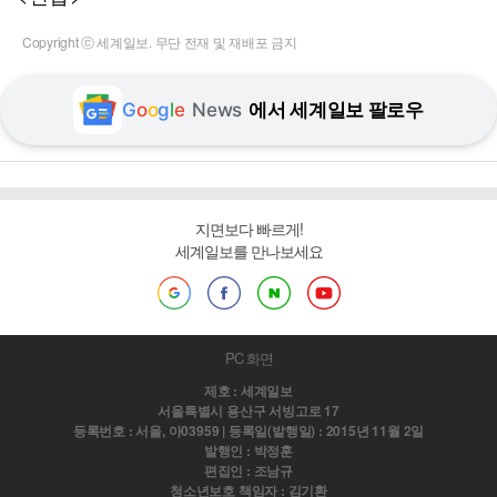
Copyright ⓒ 세계일보. 무단 전재 및 재배포 금지
G
o
o
g
l
e
News
에서 세계일보 팔로우
지면보다 빠르게!
세계일보를 만나보세요
PC 화면
제호 : 세계일보
서울특별시 용산구 서빙고로 17
등록번호 : 서울, 아03959 | 등록일(발행일) : 2015년 11월 2일
발행인 : 박정훈
편집인 : 조남규
청소년보호 책임자 : 김기환