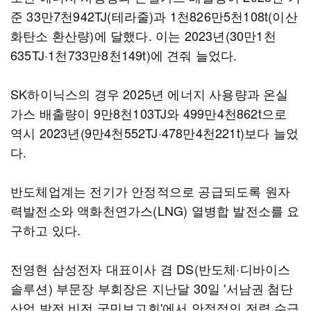
준 33만7천942TJ(테라줄)과 1천826만5천108t(이산
화탄소 환산량)에 달했다. 이는 2023년(30만1천
635TJ·1천733만8천149t)에 견줘 늘었다.
SK하이닉스의 경우 2025년 에너지 사용량과 온실
가스 배출량이 9만8천103TJ와 499만4천862t으로
역시 2023년(9만4천552TJ·478만4천221t)보다 늘었
다.
반도체업계는 전기가 안정적으로 공급되도록 원자
력발전소와 액화천연가스(LNG) 열병합 발전소를 요
구하고 있다.
전영현 삼성전자 대표이사 겸 DS(반도체·디바이스
솔루션) 부문장 부회장은 지난달 30일 '서남권 첨단
산업 발전 비전 국민보고회'에서 안정적인 전력 수급