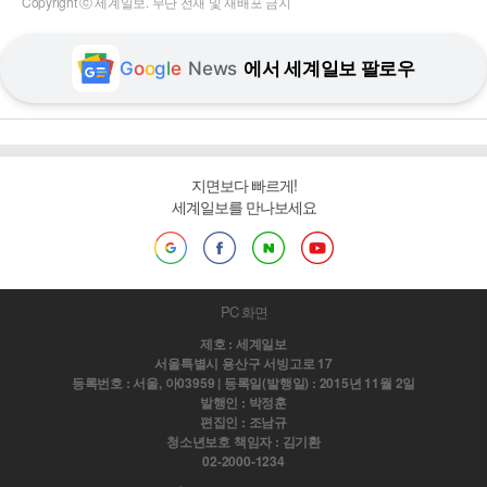
Copyright ⓒ 세계일보. 무단 전재 및 재배포 금지
G
o
o
g
l
e
News
에서 세계일보 팔로우
지면보다 빠르게!
세계일보를 만나보세요
PC 화면
제호 : 세계일보
서울특별시 용산구 서빙고로 17
등록번호 : 서울, 아03959 | 등록일(발행일) : 2015년 11월 2일
발행인 : 박정훈
편집인 : 조남규
청소년보호 책임자 : 김기환
02-2000-1234