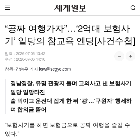
“공짜 여행가자”…‘2억대 보험사
기’ 일당의 참교육 엔딩[사건수첩]
입력 :
2026-07-06 13:42
수정 :
2026-07-06 14:16
창원=강승우 기자 ksw@segye.com
경남경찰, 유명 관광지 돌며 고의사고 낸 보험사기
일당 일망타진
술 먹이고 운전대 잡게 한 뒤 ‘쾅’…‘구원자’ 행세하
며 합의금 뜯어
“보험사기를 하면 보험금으로 공짜 여행을 즐길 수
있다.”