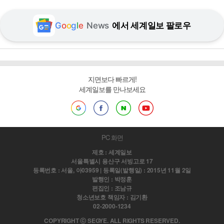
G
o
o
g
l
e
News
에서 세계일보 팔로우
지면보다 빠르게!
세계일보를 만나보세요
PC 화면
제호 : 세계일보
서울특별시 용산구 서빙고로 17
등록번호 : 서울, 아03959 | 등록일(발행일) : 2015년 11월 2일
발행인 : 박정훈
편집인 : 조남규
청소년보호 책임자 : 김기환
02-2000-1234
COPYRIGHT ⓒ SEGYE. ALL RIGHTS RESERVED.