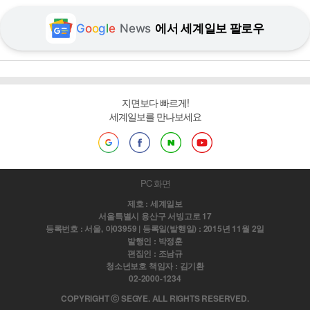
G
o
o
g
l
e
News
에서 세계일보 팔로우
지면보다 빠르게!
세계일보를 만나보세요
PC 화면
제호 : 세계일보
서울특별시 용산구 서빙고로 17
등록번호 : 서울, 아03959 | 등록일(발행일) : 2015년 11월 2일
발행인 : 박정훈
편집인 : 조남규
청소년보호 책임자 : 김기환
02-2000-1234
COPYRIGHT ⓒ SEGYE. ALL RIGHTS RESERVED.