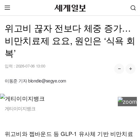
위고비 끊자 전보다 체중 증가…
비만치료제 요요, 원인은 ‘식욕 회
복’
입력 :
2026-07-06 13:00
이동준 기자 blondie@segye.com
게티이미지뱅크
위고비와 젭바운드 등 GLP-1 유사체 기반 비만치료