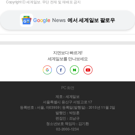
Copyright ⓒ 세계일보. 무단 전재 및 재배포 금지
G
o
o
g
l
e
News
에서 세계일보 팔로우
지면보다 빠르게!
세계일보를 만나보세요
PC 화면
제호 : 세계일보
서울특별시 용산구 서빙고로 17
등록번호 : 서울, 아03959 | 등록일(발행일) : 2015년 11월 2일
발행인 : 박정훈
편집인 : 조남규
청소년보호 책임자 : 김기환
02-2000-1234