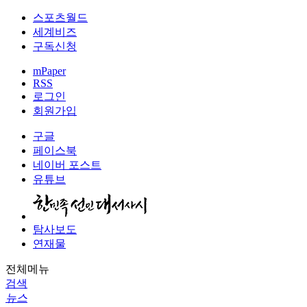
스포츠월드
세계비즈
구독신청
mPaper
RSS
로그인
회원가입
구글
페이스북
네이버 포스트
유튜브
탐사보도
연재물
전체메뉴
검색
뉴스