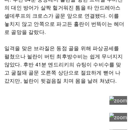
의 대인 방어가 살짝 헐거워진 틈을 타 안드레아스
셸데루프의 크로스가 골문 앞으로 연결됐다. 이를
놓치지 않고 안쪽으로 파고든 홀란이 번뜩이는 헤더
로 골망을 갈랐다.
일격을 맞은 브라질은 동점 골을 위해 파상공세를
펼쳤으나 뉠란이 버틴 최후방수비는 쉽게 무너지지
않았다. 후반 41분 엔드리키의 슈팅이 수비수를 맞
고 굴절돼 골문 오른쪽 상단으로 절묘하게 뻗어 나
갔지만, 뉠란이 뒷걸음질 치며 몸을 날려 쳐냈다.