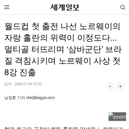
월드컵 첫 출전 나선 노르웨이의
자랑 홀란의 위력이 이정도다...
멀티골 터뜨리며 ‘삼바군단’ 브라
질 격침시키며 노르웨이 사상 첫
8강 진출
입력 :
2026-07-06 07:53
남정훈 기자 che@segye.com
현역 최고의 골잡이 엘링 홀란을 앞세운 노르웨이가