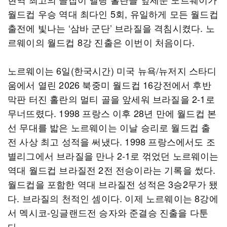
월드컵 우승 역대 최다인 5회, 유일하게 모든 월드컵
출전에 빛나는 ‘삼바 군단’ 브라질을 격침시켰다. 노
르웨이의 월드컵 8강 진출은 이번이 처음이다.
노르웨이는 6일(한국시간) 미국 뉴욕/뉴저지 스타디
움에서 열린 2026 북중미 월드컵 16강전에서 후반
막판 터진 홀란의 멀티 골을 앞세워 브라질을 2-1로
무너뜨렸다. 1998 프랑스 이후 28년 만에 월드컵 본
선 무대를 밟은 노르웨이는 이날 승리로 월드컵 출
전 사상 최고 성적을 써냈다. 1998 프랑스에서도 조
별리그에서 브라질을 만나 2-1로 꺾었던 노르웨이는
역대 월드컵 브라질전 2전 전승이라는 기록을 썼다.
월드컵을 포함한 역대 브라질전 성적은 3승2무가 됐
다. 브라질의 천적인 셈이다. 이제 노르웨이는 8강에
서 멕시코-잉글랜드전 승자와 준결승 진출을 다툰
다.