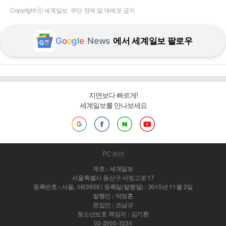
Copyright ⓒ 세계일보. 무단 전재 및 재배포 금지
G
o
o
g
l
e
News
에서 세계일보 팔로우
지면보다 빠르게!
세계일보를 만나보세요
PC 화면
제호 : 세계일보
서울특별시 용산구 서빙고로 17
등록번호 : 서울, 아03959 | 등록일(발행일) : 2015년 11월 2일
발행인 : 박정훈
편집인 : 조남규
청소년보호 책임자 : 김기환
02-2000-1234